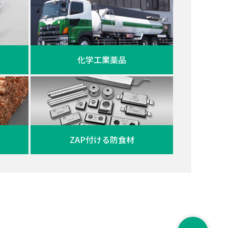
化学工業薬品
ZAP付ける防食材
ペー