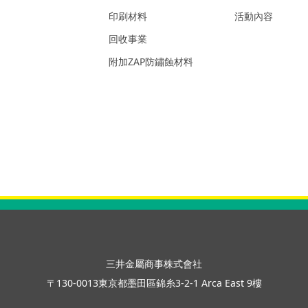
印刷材料
活動內容
回收事業
附加ZAP防鏽蝕材料
三井金屬商事株式會社
〒130-0013東京都墨田區錦糸3-2-1 Arca East 9樓