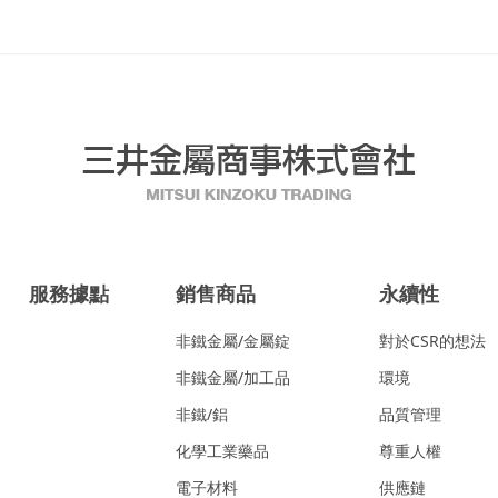
服務據點
銷售商品
永續性
非鐵金屬/金屬錠
對於CSR的想法
非鐵金屬/加工品
環境
非鐵/鋁
品質管理
化學工業藥品
尊重人權
電子材料
供應鏈