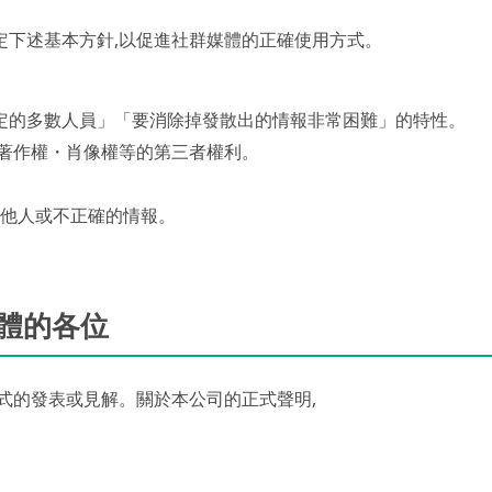
定下述基本方針,以促進社群媒體的正確使用方式。
定的多數人員」「要消除掉發散出的情報非常困難」的特性。
犯著作權・肖像權等的第三者權利。
害他人或不正確的情報。
體的各位
式的發表或見解。關於本公司的正式聲明,
。